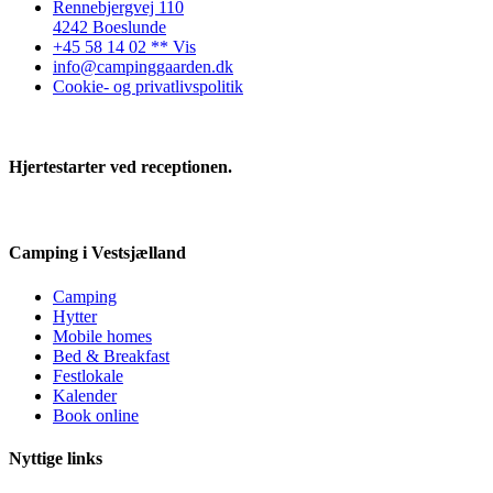
Rennebjergvej 110
4242 Boeslunde
+45 58 14 02 ** Vis
info@campinggaarden.dk
Cookie- og privatlivspolitik
Hjertestarter ved receptionen.
Camping i Vestsjælland
Camping
Hytter
Mobile homes
Bed & Breakfast
Festlokale
Kalender
Book online
Nyttige links