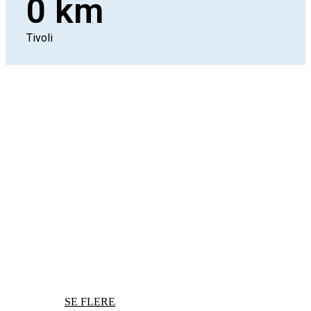
0
km
Tivoli
BLIV INSPIRERET TIL SPÆNDENDE OG
SJOVE OPLEVELSER
Seværdigheder i
området
SE FLERE