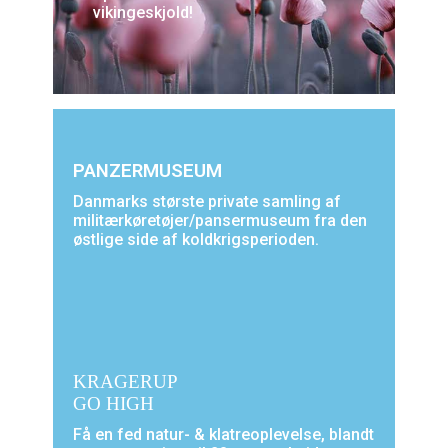
vikingeskjold!
PANZERMUSEUM
Danmarks største private samling af
militærkøretøjer/pansermuseum fra den
østlige side af koldkrigsperioden.
KRAGERUP
GO HIGH
Få en fed natur- & klatreoplevelse, blandt