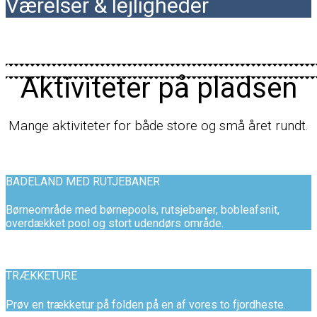
Værelser & lejligheder
Aktiviteter på pladsen
Mange aktiviteter for både store og små året rundt.
BADELAND MED RUTJEBANER
Børneområde med børnepools, rutsjebaner, bobleafsnit,
overdækket pool og stort udendørs område.
TRÆKKETURE
Prøv en trækketur på folden på en af vores to fjordheste.