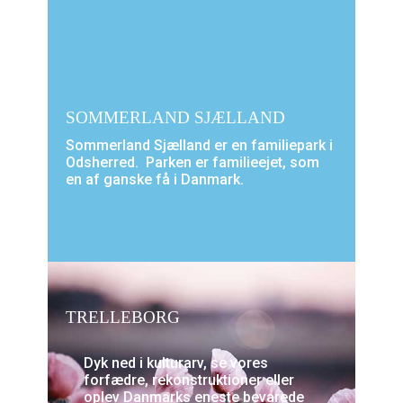
SOMMERLAND SJÆLLAND
Sommerland Sjælland er en familiepark i
Odsherred. Parken er familieejet, som
en af ganske få i Danmark.
TRELLEBORG
Dyk ned i kulturarv, se vores
forfædre, rekonstruktioner eller
oplev Danmarks eneste bevarede