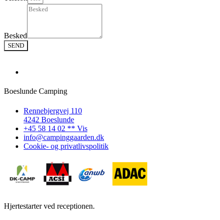
Besked
SEND
Boeslunde Camping
Rennebjergvej 110
4242 Boeslunde
+45 58 14 02 ** Vis
info@campinggaarden.dk
Cookie- og privatlivspolitik
Hjertestarter ved receptionen.