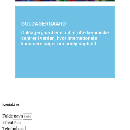
GULDAGERGAARD
Guldagergaard er et ud af otte keramiske
centrer i verden, hvor internationale
kunstnere søger om arbejdsophold.
Kontakt os
Fulde navn
Email
Telefon